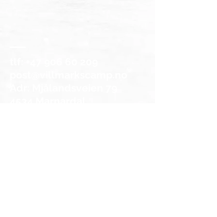
tlf:
+47 906 60 209
post@villmarkscamp.no
Adr: Mjålandsveien 79
4534 Marnardal
Følg oss
© 2019 Mjåland Gård
Personvernerklæring