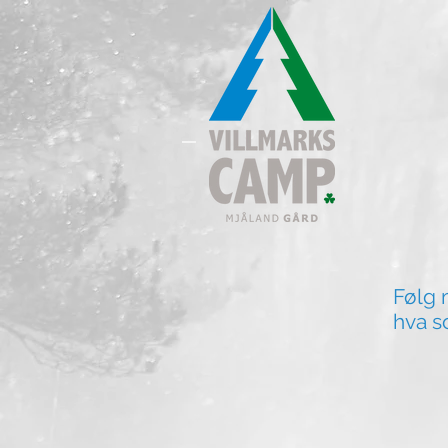
Følg 
hva s