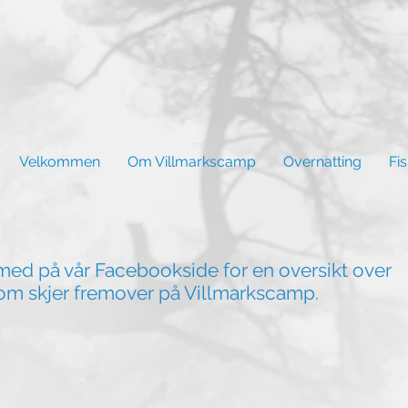
Velkommen
Om Villmarkscamp
Overnatting
Fi
med på vår Facebookside for en oversikt over
om skjer fremover på Villmarkscamp.